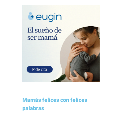
Mamás felices con felices
palabras
Estamos muy contentos con la
Clínica Eugin. No dudaremos en