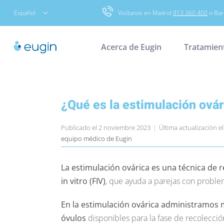
Skip
Español
Visítanos en Madrid
913 360 400
o Bar
to
content
Acerca de Eugin
Tratamien
¿Qué es la estimulación ovár
Publicado el 2 noviembre 2023
|
Última actualización 
equipo médico de Eugin
La estimulación ovárica es una técnica de r
in vitro (FIV)
, que ayuda a parejas con problem
En la estimulación ovárica administramos
óvulos
disponibles para la fase de recolecció