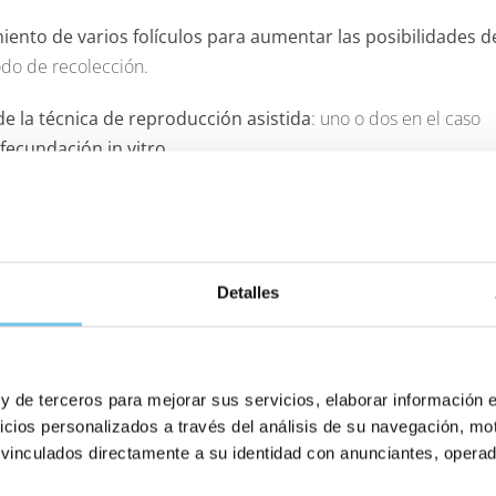
miento de varios folículos para aumentar las posibilidades d
odo de recolección.
e la técnica de reproducción asistida
: uno o dos en el caso
 fecundación in vitro
.
ción ovárica?
Detalles
ca
, el procedimiento seguiría con las siguientes fases:
olectar los óvulos; es un paso que se realiza bajo sedación o
te la punción folicular, un médico especialista utiliza una aguja
 y de terceros para mejorar sus servicios, elaborar información 
icios personalizados a través del análisis de su navegación, mot
spirar los folículos ováricos y extraer los óvulos
que
 vinculados directamente a su identidad con anunciantes, operado
e en tubos de ensayo y
se lleva al laboratorio para su