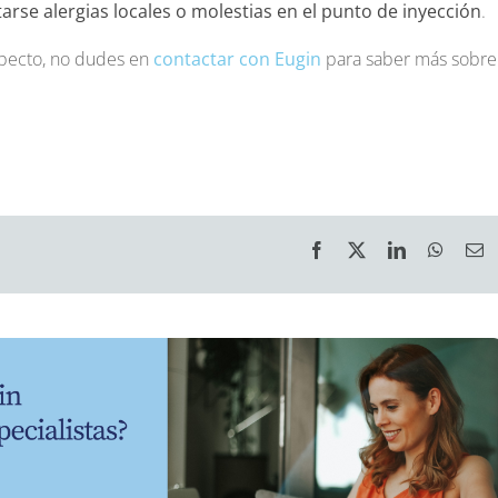
rse alergias locales o molestias en el punto de inyección
.
especto, no dudes en
contactar con Eugin
para saber más sobre
Facebook
X
LinkedIn
Whats
E