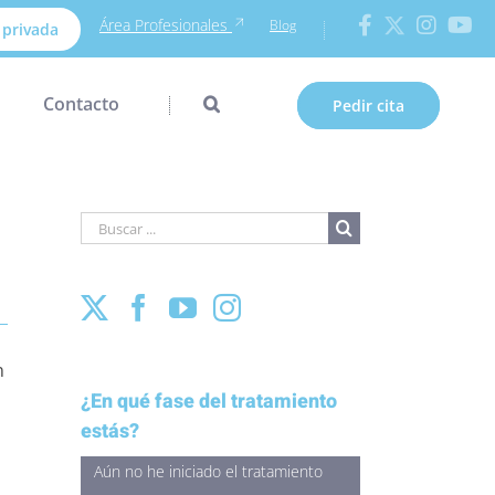
Área Profesionales
Blog
 privada
Contacto
Pedir cita
Buscar
para:
n
¿En qué fase del tratamiento
estás?
Aún no he iniciado el tratamiento