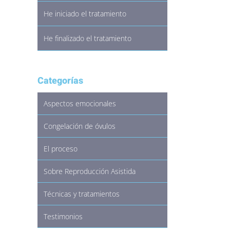
He iniciado el tratamiento
He finalizado el tratamiento
Categorías
Aspectos emocionales
Congelación de óvulos
El proceso
Sobre Reproducción Asistida
Técnicas y tratamientos
Testimonios