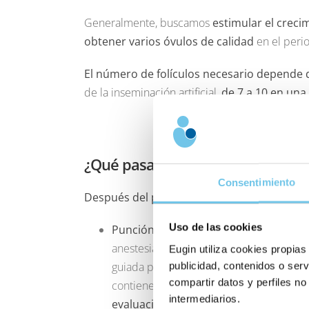
Generalmente, buscamos
estimular el creci
obtener varios óvulos de calidad
en el peri
El número de folículos necesario depende d
de la inseminación artificial,
de 7 a 10 en una
¿Qué pasa después de la estimula
Consentimiento
Después del periodo de estimulación ovári
Uso de las cookies
Punción folicular
: que se hace para rec
anestesia general, en un quirófano. Duran
Eugin utiliza cookies propias
guiada por ecografía transvaginal para
publicidad, contenidos o serv
a
compartir datos y perfiles no
contienen. El líquido folicular se recog
intermediarios.
evaluación
.