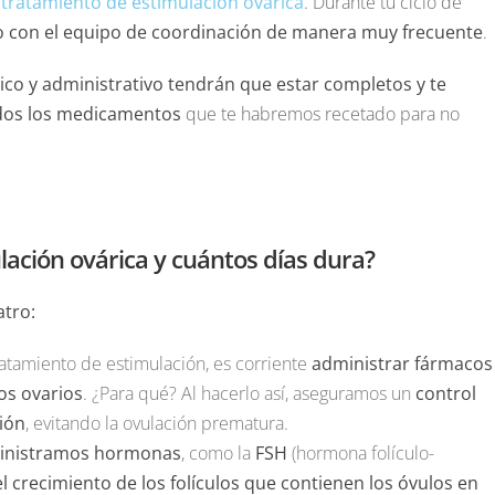
tratamiento de estimulación ovárica
. Durante tu ciclo de
co con el equipo de coordinación de manera muy frecuente
.
ico y administrativo tendrán que estar completos y te
dos los medicamentos
que te habremos recetado para no
ulación ovárica y cuántos días dura?
atro:
 tratamiento de estimulación, es corriente
administrar fármacos
os ovarios
. ¿Para qué? Al hacerlo así, aseguramos un
control
ión
, evitando la ovulación prematura.
inistramos hormonas
, como la
FSH
(hormona folículo-
l crecimiento de los folículos que contienen los óvulos en