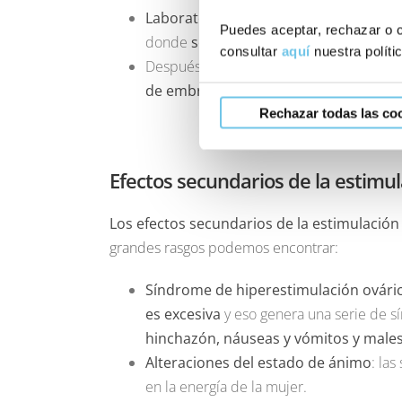
Laboratorio y fertilización
: una vez que
Puedes aceptar, rechazar o c
donde
se Fecundan con los espermat
consultar
aquí
nuestra políti
Después, sigue el
proceso de cultivo d
de embriones<s/trong> al útero de la
Rechazar todas las co
Efectos secundarios de la estimul
Los efectos secundarios de la estimulación
grandes rasgos podemos encontrar:
Síndrome de hiperestimulación ovári
es excesiva
y eso genera una serie de 
hinchazón, náuseas y vómitos y males
Alteraciones del estado de ánimo
: la
en la energía de la mujer.