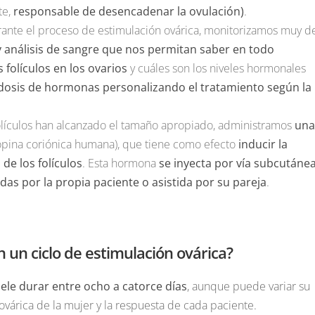
te,
responsable de desencadenar la ovulación)
.
rante el proceso de estimulación ovárica, monitorizamos muy d
y análisis de sangre que nos permitan saber en todo
 folículos en los ovarios
y cuáles son los niveles hormonales
 dosis de hormonas personalizando el tratamiento según la
folículos han alcanzado el tamaño apropiado, administramos
una
opina coriónica humana), que tiene como efecto
inducir la
de los folículos
. Esta hormona
se inyecta por vía subcutáne
as por la propia paciente o asistida por su pareja
.
n un ciclo de estimulación ovárica?
ele durar entre ocho a catorce días
, aunque puede variar su
várica de la mujer y la respuesta de cada paciente.