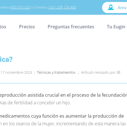
celona
900 510 520
o Coímbra
+351 239 120 400
Área
tos
Precios
Preguntas frecuentes
Tu Eugin
ica?
el 17 noviembre 2023
|
Técnicas y tratamientos
.|
Artículo revisado por:
El
eproducción asistida crucial en el proceso de la fecundació
as de fertilidad a concebir un hijo.
 medicamentos cuya función es aumentar la producción de
n en los ovarios de la mujer, incrementando de esta manera las