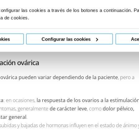
 se han recolectado los óvulos, se examinan en el laboratorio,
onfigurar las cookies a través de los botones a continuación. 
ozoides
.
ca de cookies.
e embriones en el laboratorio
y, por último, la
transferencia
 mujer.
okies
Configurar las cookies
Ace
ación ovárica
 ovárica pueden variar dependiendo de la paciente
, pero a
ca
: en ocasiones,
la respuesta de los ovarios a la estimulació
síntomas, generalmente
de carácter leve
, como
dolor pélvico,
tar general
.
s subidas y bajadas de hormonas influyen en el estado de ánimo 