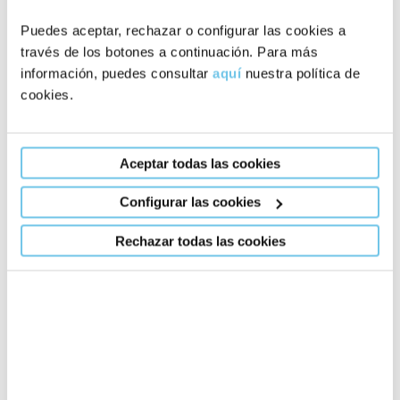
Aún no he
By
eugin
|
Publicado el 17 agosto
Puedes aceptar, rechazar o configurar las cookies a
2018
|
Última actualización el 4 marzo
iniciado el
2022
|
Testimonios
través de los botones a continuación. Para más
tratamiento
información, puedes consultar
aquí
nuestra política de
cookies.
He
iniciado el
tratamiento
Aceptar todas las cookies
He
Configurar las cookies
finalizado
Rechazar todas las cookies
el
tratamiento
Categorías
Conferencia
Infertilidad(es): ¡De vuelta
Aspectos