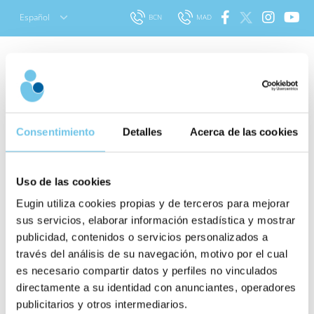
Skip
Español
BCN
MAD
to
content
Buscar
para:
Consentimiento
Detalles
Acerca de las cookies
Uso de las cookies
Eugin utiliza cookies propias y de terceros para mejorar
sus servicios, elaborar información estadística y mostrar
publicidad, contenidos o servicios personalizados a
¿En qué
Conferencia
través del análisis de su navegación, motivo por el cual
fase del
Infertilidad(es): ¡De vuelta
es necesario compartir datos y perfiles no vinculados
tratamiento
en vídeo! Episodio 3: la
directamente a su identidad con anunciantes, operadores
estás?
publicitarios y otros intermediarios.
prevención