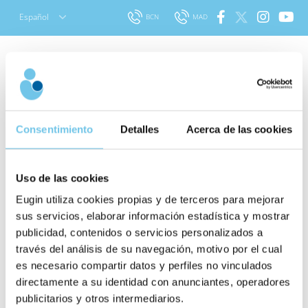
Skip
Español
BCN
MAD
to
content
Buscar
Conferencia
para:
Consentimiento
Detalles
Acerca de las cookies
Infertilidad(es): ¡De
vuelta en vídeo!
Uso de las cookies
Episodio 3: la
Eugin utiliza cookies propias y de terceros para mejorar
prevención
sus servicios, elaborar información estadística y mostrar
publicidad, contenidos o servicios personalizados a
¿En qué
Publicado el 17 agosto 2018
|
Última
través del análisis de su navegación, motivo por el cual
fase del
actualización el 4 marzo
es necesario compartir datos y perfiles no vinculados
tratamiento
2022
|
Testimonios
.|
Artículo revisado por:
El
directamente a su identidad con anunciantes, operadores
equipo médico de Eugin
estás?
publicitarios y otros intermediarios.