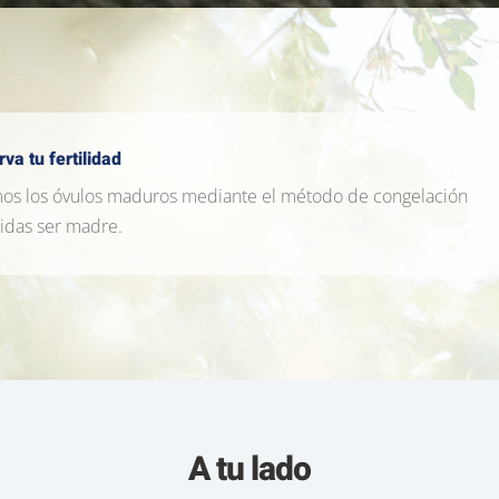
va tu fertilidad
vamos los óvulos maduros mediante el método de congelación
idas ser madre.
A tu lado