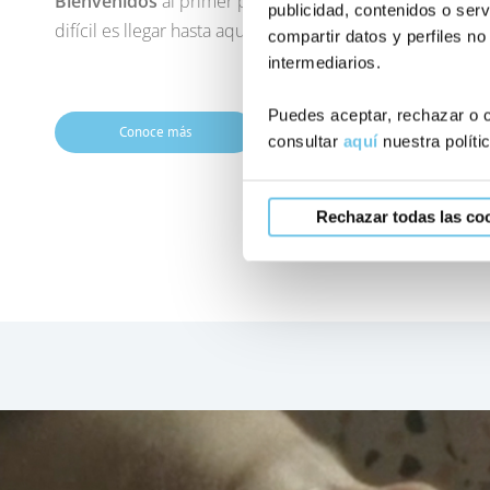
Bienvenidos
al primer paso hacia vuestra nueva vida. 
publicidad, contenidos o serv
difícil es llegar hasta aquí.
compartir datos y perfiles no
intermediarios.
Puedes aceptar, rechazar o c
Conoce más
consultar
aquí
nuestra políti
Rechazar todas las co