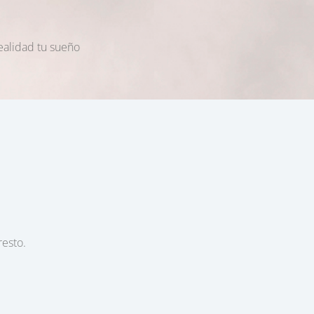
ealidad tu sueño
resto.