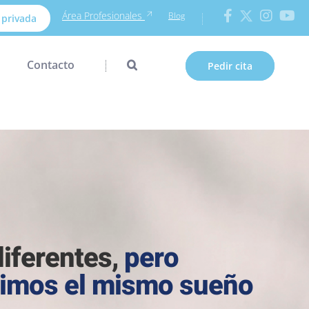
Área Profesionales
Blog
 privada
Contacto
Pedir cita
iferentes,
pero
imos el mismo sueño