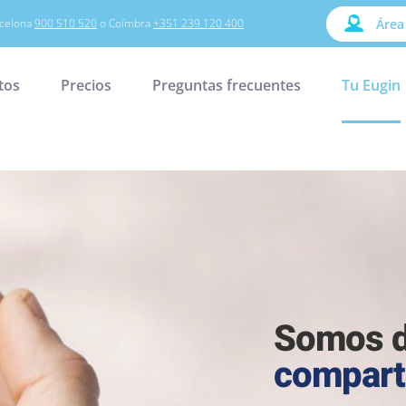
celona
900 510 520
o Coímbra
+351 239 120 400
Área
tos
Precios
Preguntas frecuentes
Tu Eugin
Somos d
compart