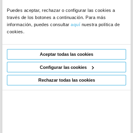
Puedes aceptar, rechazar o configurar las cookies a
Quiero solicitar mi
través de los botones a continuación. Para más
información, puedes consultar
aquí
nuestra política de
primera cita médica
cookies.
gratuita
Aceptar todas las cookies
Elige tu clínica
Barcelona
Madrid
Configurar las cookies
Coímbra (Portugal)
Rechazar todas las cookies
+34