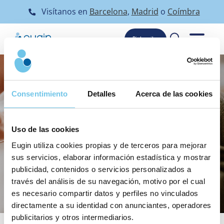
Skip
Visítanos en
Barcelona
,
Madrid
o
Coímbra
to
content
Pide cita
Consentimiento
Detalles
Acerca de las cookies
Uso de las cookies
Eugin utiliza cookies propias y de terceros para mejorar
sus servicios, elaborar información estadística y mostrar
El camino hacia la familia de
publicidad, contenidos o servicios personalizados a
través del análisis de su navegación, motivo por el cual
tus sueños comienza hoy
es necesario compartir datos y perfiles no vinculados
directamente a su identidad con anunciantes, operadores
publicitarios y otros intermediarios.