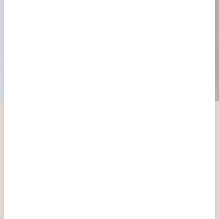
familia. Nuestro programa de garantía de
embarazo ofrece un acompañamiento
completo y planes personalizados diseñados
para maximizar tus posibilidades de éxito.
Acerca de Eugin
Equipo humano
Nuestros centros
Nuestros precios