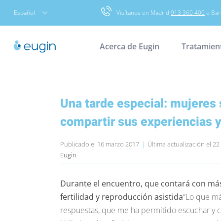
Skip
Español
Visítanos en Madrid
913 360 400
o Bar
to
content
Acerca de Eugin
Tratamien
Una tarde especial: mujeres
compartir sus experiencias y
Publicado el 16 marzo 2017
|
Última actualización el 2
Eugin
Durante el encuentro, que contará con más
fertilidad y reproducción asistida
“Lo que má
respuestas, que me ha permitido escuchar y c