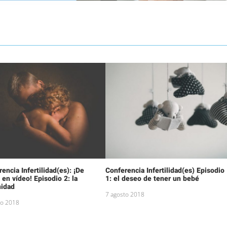
encia Infertilidad(es): ¡De
Conferencia Infertilidad(es) Episodio
 en vídeo! Episodio 2: la
1: el deseo de tener un bebé
nidad
7 agosto 2018
to 2018