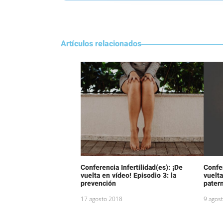
Artículos relacionados
Conferencia Infertilidad(es): ¡De
Confer
vuelta en vídeo! Episodio 3: la
vuelta
prevención
pater
17 agosto 2018
9 agos