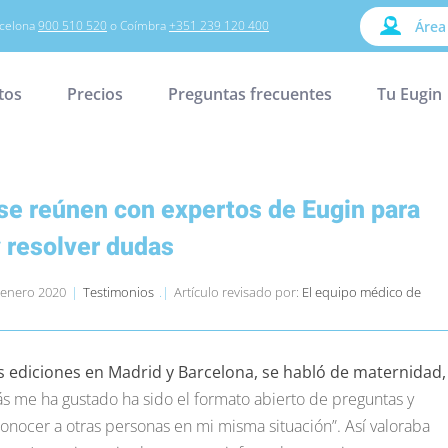
celona
900 510 520
o Coímbra
+351 239 120 400
Área
tos
Precios
Preguntas frecuentes
Tu Eugin
 se reúnen con expertos de Eugin para
 resolver dudas
2 enero 2020
|
Testimonios
.|
Artículo revisado por:
El equipo médico de
 ediciones en Madrid y Barcelona, se habló de maternidad,
s me ha gustado ha sido el formato abierto de preguntas y
onocer a otras personas en mi misma situación”. Así valoraba