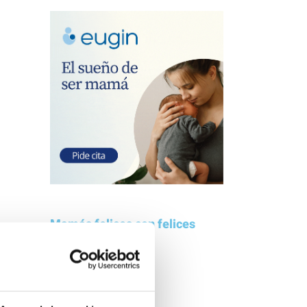
Mamás felices con felices
palabras
Estamos muy contentos con la
io
Clínica Eugin. No dudaremos en