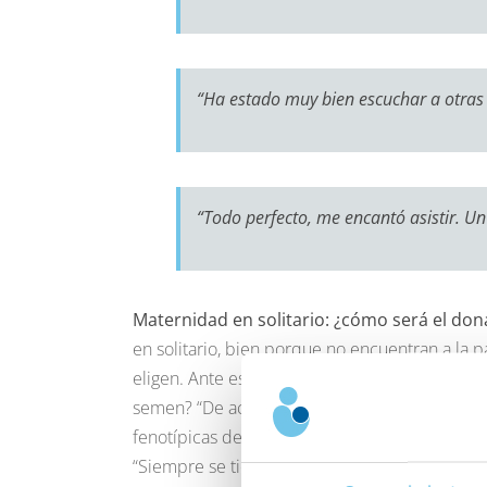
“Ha estado muy bien escuchar a otra
“Todo perfecto, me encantó asistir. Un
Maternidad en solitario: ¿cómo será el don
en solitario, bien porque no encuentran a la p
eligen. Ante este escenario, una duda asaltó a
semen? “De acuerdo con la ley, el equipo médi
fenotípicas de la madre”, explicó Amelia Rodr
“Siempre se tienen en cuenta las característic