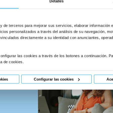
Detalles
iliar”, añadió Manuel Izquierdo.
Próximas ediciones
Está
n próximamente más sesiones, en Madrid y en otras ciudades
formada,
puedes indicárnoslo aquí
.
 y de terceros para mejorar sus servicios, elaborar información 
icios personalizados a través del análisis de su navegación, mot
 vinculados directamente a su identidad con anunciantes, operado
Facebook
X
LinkedIn
Whats
E
onfigurar las cookies a través de los botones a continuación. 
ca de cookies.
okies
Configurar las cookies
Ace