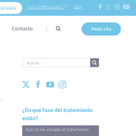
Área Profesionales
Blog
 privada
Contacto
Pedir cita
Buscar
para:
¿En qué fase del tratamiento
estás?
Aún no he iniciado el tratamiento