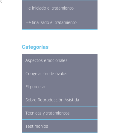
s
He iniciado el tratamiento
He finalizado el tratamiento
Categorías
Aspectos emocionales
Congelación de óvulos
El proceso
Sobre Reproducción Asistida
Técnicas y tratamientos
Testimonios