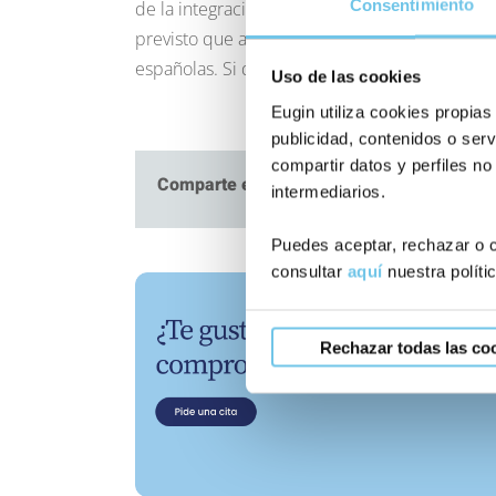
Consentimiento
de la integración del menor en el entorno fam
previsto que a este primer encuentro le siga
españolas. Si deseas que te mantengamos in
Uso de las cookies
Eugin utiliza cookies propias
publicidad, contenidos o serv
compartir datos y perfiles no
Comparte este artículo
intermediarios.
Puedes aceptar, rechazar o c
consultar
aquí
nuestra políti
Rechazar todas las co