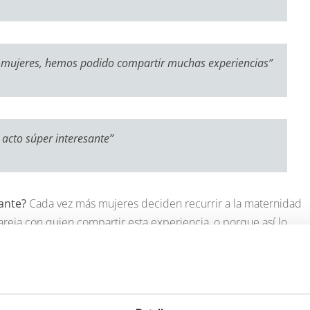
s mujeres, hemos podido compartir muchas experiencias”
 acto súper interesante”
ante?
Cada vez más mujeres deciden recurrir a la maternidad
areja con quien compartir esta experiencia, o porque así lo
 las asistentes de forma unánime: ¿quién elige al donante de
co se encarga de asignar un donante afín a las características
íguez.
as físicas generales, el equipo médico así lo asegura en benefic