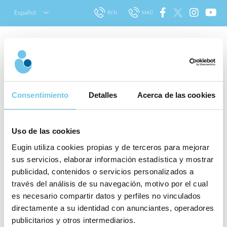
Skip
Español
BCN
MAD
to
content
Buscar
Un estudio avala el uso
para:
Consentimiento
Detalles
Acerca de las cookies
de la técnica ROPA en
parejas de mujeres que
Uso de las cookies
desean compartir la
Eugin utiliza cookies propias y de terceros para mejorar
maternidad
sus servicios, elaborar información estadística y mostrar
publicidad, contenidos o servicios personalizados a
¿En qué
Publicado el 25 julio 2019
|
Última
través del análisis de su navegación, motivo por el cual
fase del
actualización el 23 octubre 2020
|
Técnicas y
es necesario compartir datos y perfiles no vinculados
tratamiento
tratamientos
.|
Artículo revisado por:
El
directamente a su identidad con anunciantes, operadores
equipo médico de Eugin
estás?
publicitarios y otros intermediarios.