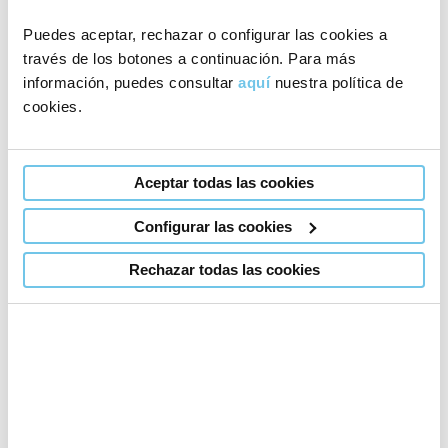
Aún no he
Puedes aceptar, rechazar o configurar las cookies a
iniciado el
través de los botones a continuación. Para más
tratamiento
Un estudio del Grupo
información, puedes consultar
aquí
nuestra política de
Eugin avala la técnica
cookies.
He
ROPA (Recepción de
iniciado el
óvulos de la pareja),
tratamiento
Aceptar todas las cookies
en el que el embrión
es fruto del óvulo de
He
Configurar las cookies
una de sus madres y
finalizado
es gestado en el útero
Rechazar todas las cookies
el
de la otra
tratamiento
Categorías
La investigación reveló
Aspectos
que la tasa de niño