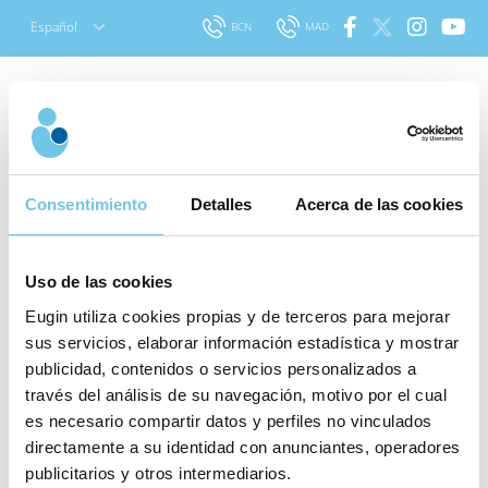
Skip
Español
BCN
MAD
to
content
Buscar
Protocolos en
para:
Consentimiento
Detalles
Acerca de las cookies
reproducción asistida:
asegurando el acierto
Uso de las cookies
Publicado el 29 diciembre 2016
|
Última
Eugin utiliza cookies propias y de terceros para mejorar
actualización el 30 julio 2020
|
Técnicas y
sus servicios, elaborar información estadística y mostrar
tratamientos
.|
Artículo revisado por:
El
publicidad, contenidos o servicios personalizados a
¿En qué
equipo médico de Eugin
través del análisis de su navegación, motivo por el cual
fase del
es necesario compartir datos y perfiles no vinculados
tratamiento
La existencia de procesos reglados
directamente a su identidad con anunciantes, operadores
estás?
durante todo el tratamiento
publicitarios y otros intermediarios.