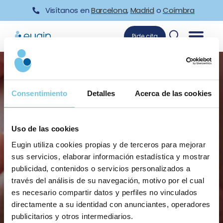
Skip
Visítanos en
Barcelona
,
Madrid
o
Coímbra
to
content
Pide cita
Consentimiento
Detalles
Acerca de las cookies
Uso de las cookies
Eugin utiliza cookies propias y de terceros para mejorar
sus servicios, elaborar información estadística y mostrar
publicidad, contenidos o servicios personalizados a
través del análisis de su navegación, motivo por el cual
Unidad de
es necesario compartir datos y perfiles no vinculados
directamente a su identidad con anunciantes, operadores
ginecología,
publicitarios y otros intermediarios.