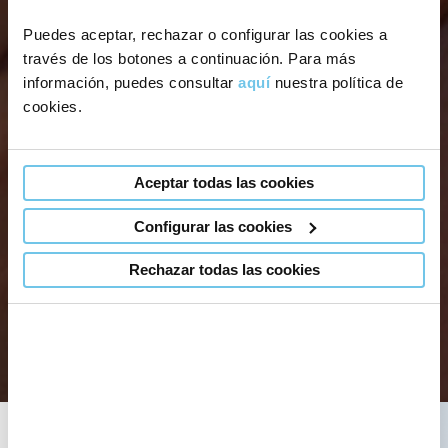
obstetricia y
Puedes aceptar, rechazar o configurar las cookies a
través de los botones a continuación. Para más
medicina materno-
información, puedes consultar
aquí
nuestra política de
cookies.
fetal
Aceptar todas las cookies
Configurar las cookies
Rechazar todas las cookies
¿Qué hacemos y a quién va