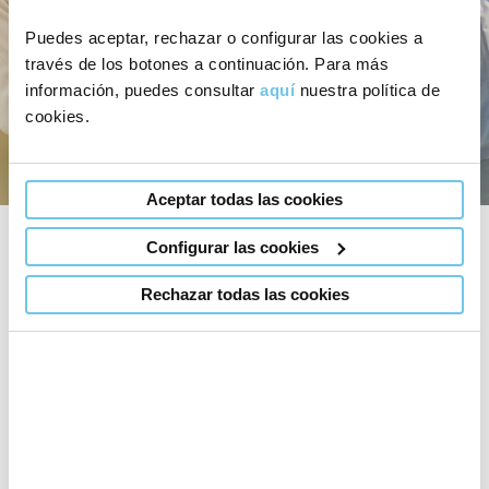
Puedes aceptar, rechazar o configurar las cookies a
través de los botones a continuación. Para más
información, puedes consultar
aquí
nuestra política de
cookies.
Aceptar todas las cookies
Configurar las cookies
Qué incluye la primera cita
Rechazar todas las cookies
Primera
consulta médica con un
especialista
en reproducción asistida sin
coste