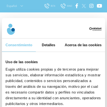
Skip
Español
BCN
MAD
to
content
Buscar
¿Qué le decimos a
para:
Consentimiento
Detalles
Acerca de las cookies
nuestro hijo sobre sus
orígenes?
Uso de las cookies
Publicado el 7 junio 2013
|
Última
Eugin utiliza cookies propias y de terceros para mejorar
actualización el 30 julio 2020
|
Sobre
sus servicios, elaborar información estadística y mostrar
Reproducción Asistida
.|
Artículo revisado
publicidad, contenidos o servicios personalizados a
¿En qué
por:
El equipo médico de Eugin
través del análisis de su navegación, motivo por el cual
fase del
es necesario compartir datos y perfiles no vinculados
tratamiento
Los padres que han concebido
directamente a su identidad con anunciantes, operadores
estás?
gracias a
donaciones de óvulos o
publicitarios y otros intermediarios.