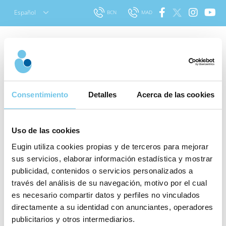
Skip
Español
BCN
MAD
to
content
Buscar
¿Qué estilo de vida
para:
Consentimiento
Detalles
Acerca de las cookies
debo llevar?
Publicado el 7 agosto 2013
|
Última
Uso de las cookies
actualización el 30 julio 2020
|
Sobre
Reproducción Asistida
.|
Artículo revisado
Eugin utiliza cookies propias y de terceros para mejorar
por:
El equipo médico de Eugin
sus servicios, elaborar información estadística y mostrar
publicidad, contenidos o servicios personalizados a
¿En qué
través del análisis de su navegación, motivo por el cual
La concepción y el embarazo son un
fase del
es necesario compartir datos y perfiles no vinculados
buen momento para adoptar
tratamiento
directamente a su identidad con anunciantes, operadores
hábitos más saludables
estás?
publicitarios y otros intermediarios.