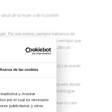
salud de la mujer o de la posible
ujer. Por ese motivo, siempre hablamos de
úsqueda del bebé, utilizamos las ventajas que
los tiempos que suponen llevar a cabo un
ntre una o dos según el tratamiento) y se puede
Acerca de las cookies
u disposición un área privada en la web desde
ntación necesaria; y un equipo multilingüe.
estadística y mostrar
ivo por el cual es necesario
eproducción asistida pueda evaluar tu caso
res publicitarios y otros