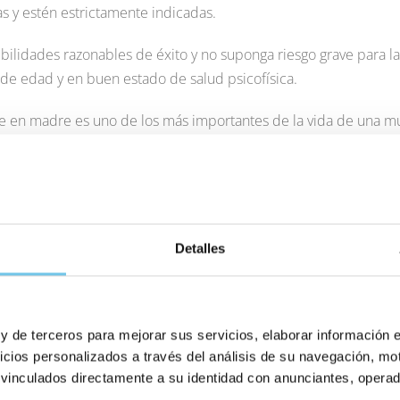
as y estén estrictamente indicadas.
ilidades razonables de éxito y no suponga riesgo grave para la 
e edad y en buen estado de salud psicofísica.
se en madre es uno de los más importantes de la vida de una m
s acerca de sus opciones. Una vez que nos embarcamos en la b
tar y agilizar en la medida de lo posible los desplazamientos y 
l país de residencia.
n que es necesaria una visita física a la clínica (que variarán e
Detalles
nóstico incluido a través de videoconferencia.
entes de manera integral durante todo el proceso, poniendo a s
 tratamientos; apoyo para la organización del viaje y la docume
 y de terceros para mejorar sus servicios, elaborar información 
icios personalizados a través del análisis de su navegación, mot
 videoconferencia, para que uno de nuestros especialistas en r
 vinculados directamente a su identidad con anunciantes, operado