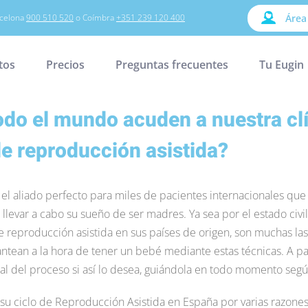
celona
900 510 520
o Coímbra
+351 239 120 400
Área
tos
Precios
Preguntas frecuentes
Tu Eugin
odo el mundo acuden a nuestra cl
de reproducción asistida?
 el aliado perfecto para miles de pacientes internacionales qu
llevar a cabo su sueño de ser madres. Ya sea por el estado civil,
de reproducción asistida en sus países de origen, son muchas la
lantean a la hora de tener un bebé mediante estas técnicas. A 
nal del proceso si así lo desea, guiándola en todo momento segú
 su ciclo de Reproducción Asistida en España por varias razones