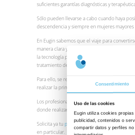
suficientes garantías diagnósticas y terapéutic
Sólo pueden llevarse a cabo cuando haya posib
descendencia y siempre en mujeres mayores d
En Eugin sabemos que el viaje para convertir
manera clara y honesta con nuestras paciente
la tecnología pone de nuestro lado para facili
tratamiento de reproducción asistida fuera de
Para ello, se reducen al mínimo las ocasiones e
Consentimiento
realizar la primera toma de contacto con diag
Los profesionales de Eugin apoyan a las paci
Uso de las cookies
donde realizar un seguimiento exclusivo de los
Eugin utiliza cookies propias
publicidad, contenidos o serv
Solicita ya tu
primera visita gratuita
mediante
compartir datos y perfiles no
en particular.
intermediarios.