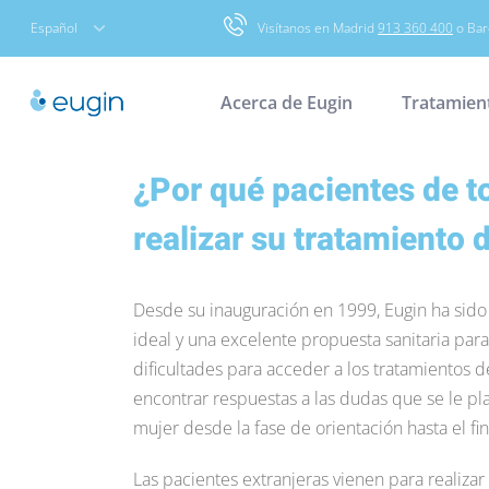
Skip
Español
Visítanos en Madrid
913 360 400
o Bar
to
content
Acerca de Eugin
Tratamien
¿Por qué pacientes de t
realizar su tratamiento 
Desde su inauguración en 1999, Eugin ha sido
ideal y una excelente propuesta sanitaria para 
dificultades para acceder a los tratamientos 
encontrar respuestas a las dudas que se le p
mujer desde la fase de orientación hasta el fi
Las pacientes extranjeras vienen para realizar