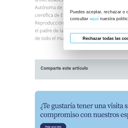
Autónoma de Barcelona, Universidad de Milán,
Puedes aceptar, rechazar o c
científica de Eugin, la Dra. Rita Vassena, es
consultar
aquí
nuestra políti
Reproducción Humana y Embriología (ESHRE, po
el padre de la reproducción asistida, el fall
de todo el mundo.
Rechazar todas las co
Comparte este artículo