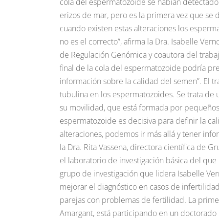
cola del espermatozoide se habían detectado
erizos de mar, pero es la primera vez que se 
cuando existen estas alteraciones los esperm
no es el correcto”, afirma la Dra. Isabelle Ver
de Regulación Genómica y coautora del trabajo
final de la cola del espermatozoide podría p
información sobre la calidad del semen”. El t
tubulina en los espermatozoides. Se trata de 
su movilidad, que está formada por pequeños t
espermatozoide es decisiva para definir la c
alteraciones, podemos ir más allá y tener inf
la Dra. Rita Vassena, directora científica de G
el laboratorio de investigación básica del que 
grupo de investigación que lidera Isabelle Ve
mejorar el diagnóstico en casos de infertilida
parejas con problemas de fertilidad. La primer
Amargant, está participando en un doctorado in