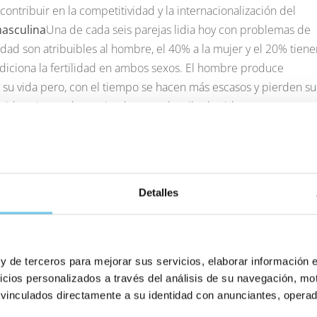
 contribuir en la competitividad y la internacionalización del
masculina
Una de cada seis parejas lidia hoy con problemas de
lidad son atribuibles al hombre, el 40% a la mujer y el 20% tien
ndiciona la fertilidad en ambos sexos. El hombre produce
su vida pero, con el tiempo se hacen más escasos y pierden su
ciden vienen determinados por el estilo de vida o por
ertilidad ha aumentado drásticamente en el último medio siglo,
masculina del 1% anual. Un 58% de los varones españoles –según
paña en el 2008– tienen un semen de calidad inferior a los
Mundial de la Salud (OMS).
Eugin, referente de la investigació
Detalles
mado por
Eugin
,
CIRH
y
Biogenesi
, ha presentado un total de 1
 esta semana en Helsinki, con sus investigaciones más
ca de Eugin forma parte integrante del Parc Científic de
a su equipo de especialistas desarrolla avanzados estudios
 y de terceros para mejorar sus servicios, elaborar información 
e la fertilidad humana. También coordina proyectos científicos
icios personalizados a través del análisis de su navegación, mot
 vinculados directamente a su identidad con anunciantes, operado
gación como el Centro de Regulación Genómica de Barcelona o
de Barcelona, Universidad Pompeu Fabra, Universidad