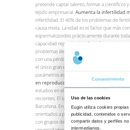
pretende captar talento, formar a científicos y
tejido empresarial.
Aumenta la infertilidad 
infertilidad. El 40% de los problemas de ferti
causa mixta. La edad es el factor que más co
espermatozoides prácticamente durante toda 
capacidad reproductiva. Otros factores que in
problemas de salud. Entre los hombres, la inf
con una pérdida progresiva de la fertilidad 
el único gran estudio general realizado en Es
parámetros establecidos por la Organización 
Consentimiento
en reproducción asistida
El grupo
Eugin
for
estudios en el Congreso del ESHRE, celebrado
recientes. El laboratorio de investigación bási
Uso de las cookies
Barcelona. En esas instalaciones de vanguardi
Eugin utiliza cookies propias
orientados a profundizar en el conocimiento d
publicidad, contenidos o serv
compartir datos y perfiles no
con grupos de trabajo de centros de investi
intermediarios.
universidades europeas como la Universidad 