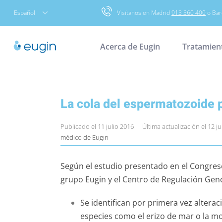
Skip
Español
Visítanos en Madrid
913 360 400
o Bar
to
content
Acerca de Eugin
Tratamien
La cola del espermatozoide p
Publicado el 11 julio 2016
|
Última actualización el 12 j
médico de Eugin
Según el estudio presentado en el Congres
grupo Eugin y el Centro de Regulación Ge
Se identifican por primera vez altera
especies como el erizo de mar o la mo