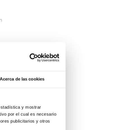
recomendaros a todas aquellas
personas que deseen tener un hijo.
en
Queremos dar las gracias a todas
las personas que nos han atendido
durante el proceso.
Sandra
n
Acerca de las cookies
1
estadística y mostrar
ivo por el cual es necesario
res publicitarios y otros