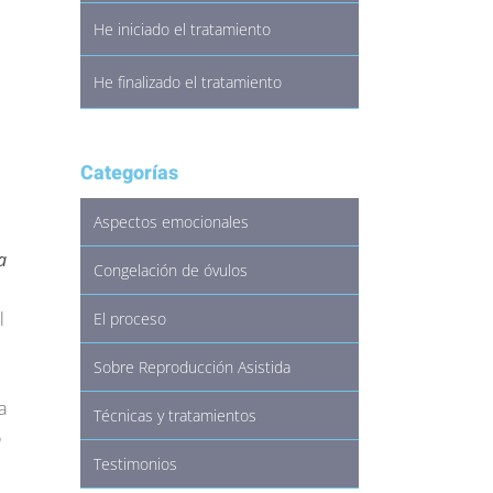
He iniciado el tratamiento
He finalizado el tratamiento
Categorías
Aspectos emocionales
a
Congelación de óvulos
l
El proceso
Sobre Reproducción Asistida
a
Técnicas y tratamientos
o
Testimonios