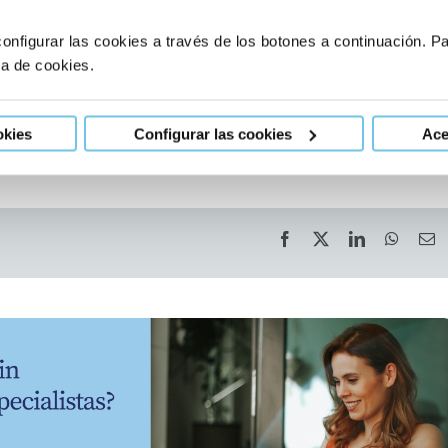
 Universidad de Sassari y Universidad de Cardiff. La directora
onfigurar las cookies a través de los botones a continuación. 
 miembro del Comité Ejecutivo de la Sociedad Europea de
ca de cookies.
r sus siglas en inglés), que cuenta entre sus fundadores con
ecido premio Nobel Robert Edwards, y suma miles de especialista
okies
Configurar las cookies
Ace
Facebook
X
LinkedIn
Whats
E