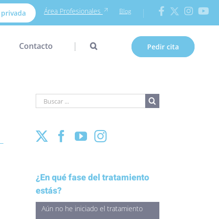
Área Profesionales
Blog
 privada
Contacto
Pedir cita
Buscar
para:
¿En qué fase del tratamiento
estás?
Aún no he iniciado el tratamiento