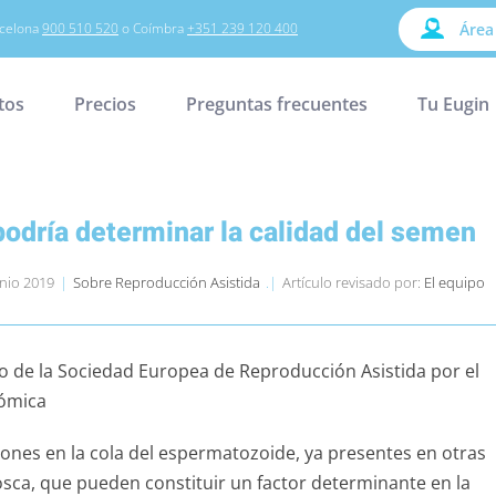
celona
900 510 520
o Coímbra
+351 239 120 400
Área
tos
Precios
Preguntas frecuentes
Tu Eugin
odría determinar la calidad del semen
unio 2019
|
Sobre Reproducción Asistida
.|
Artículo revisado por:
El equipo
o de la Sociedad Europea de Reproducción Asistida por el
nómica
ciones en la cola del espermatozoide, ya presentes en otras
sca, que pueden constituir un factor determinante en la