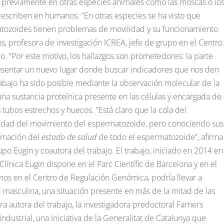
 previamente en otras especies animales como las moscas o lo
describen en humanos. “En otras especies se ha visto que
atozoides tienen problemas de movilidad y su funcionamiento
nos, profesora de investigación ICREA, jefe de grupo en el Centro
. “Por este motivo, los hallazgos son prometedores: la parte
resentar un nuevo lugar donde buscar indicadores que nos den
rabajo ha sido posible mediante la observación molecular de la
una sustancia proteínica presente en las células y encargada de
ubos estrechos y huecos. “Está claro que la cola del
alidad del movimiento del espermatozoide, pero conociendo sus
ormación del
estado de salud
de todo el espermatozoide”, afirma
rupo Eugin y coautora del trabajo. El trabajo, iniciado en 2014 en
Clínica Eugin dispone en el Parc Científic de Barcelona y en el
rnos en el Centro de Regulación Genómica, podría llevar a
d masculina, una situación presente en más de la mitad de las
a autora del trabajo, la investigadora predoctoral Farners
dustrial, una iniciativa de la Generalitat de Catalunya que