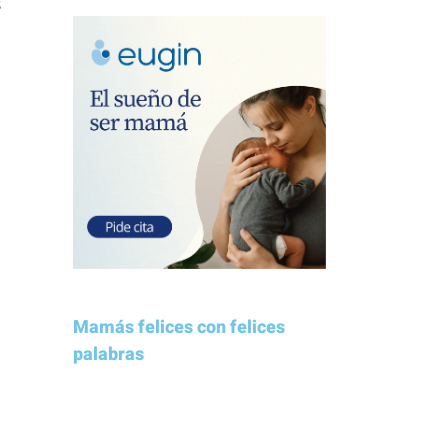
s
Mamás felices con felices
palabras
Estamos muy contentos con la
Clínica Eugin. No dudaremos en