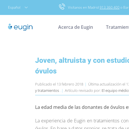
Skip
Español
Visítanos en Madrid
913 360 400
o Bar
to
content
Acerca de Eugin
Tratamien
Joven, altruista y con estudi
óvulos
Publicado el 13 febrero 2018
|
Última actualización el 
y tratamientos
.|
Artículo revisado por:
El equipo médic
La edad media de las donantes de óvulos e
La experiencia de Eugin en tratamientos con
óvulos. En base a datos propios, se trata de 