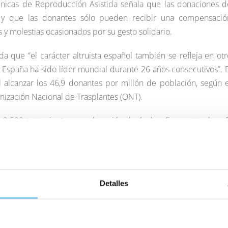
nicas de Reproducción Asistida señala que las donaciones d
o y que las donantes sólo pueden recibir una compensació
y molestias ocasionados por su gesto solidario.
 que “el carácter altruista español también se refleja en otr
 España ha sido líder mundial durante 26 años consecutivos”. E
l alcanzar los 46,9 donantes por millón de población, según e
nización Nacional de Trasplantes (ONT).
 3.500 tratamientos con donación de óvulos. En cuanto al perfi
ión in vitro con óvulos de donante, la media de edad es de 4
Detalles
Facebook
X
LinkedIn
Whats
E