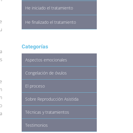
He iniciado el tratamiento
e
He finalizado el tratamiento
u
Categorías
a
s
Aspectos emocionales
Congelación de óvulos
e
El proceso
n
n
Sobre Reproducción Asistida
o
Técnicas y tratamientos
a
Testimonios