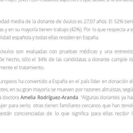
 edad media de la donante de óvulos es 27,07 años. El 52% tien
as y en su mayoría tienen trabajo (42%). Por lo que respecta a s
lidad española y todas ellas residen en España.
óvulos son evaluadas con pruebas médicas y una entrevist
. De hecho, sólo el 34% de las candidatas a donante cumple lo
lmente el tratamiento.
uropeos ha convertido a España en el país líder en donación d
ntes, en su gran mayoría se mueven por razones altruistas, segú
la doctora
Amelia Rodríguez-Aranda
. “Algunas donantes ya ha
er para serlo; otras tienen familiares cercanos que han tenid
están concienciadas de lo que significa para ellas recibir l