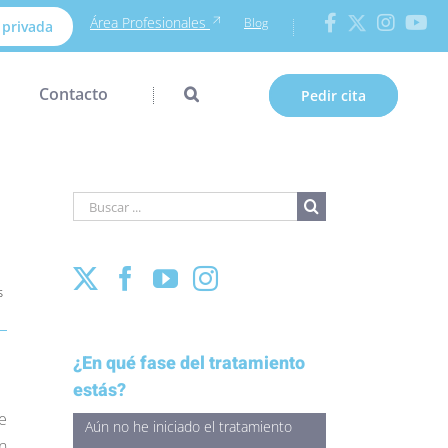
Área Profesionales
Blog
 privada
Contacto
Pedir cita
Buscar
para:
s
¿En qué fase del tratamiento
estás?
e
Aún no he iniciado el tratamiento
n