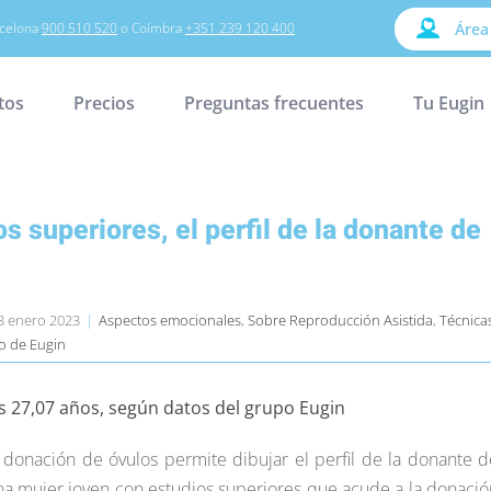
celona
900 510 520
o Coímbra
+351 239 120 400
Área
tos
Precios
Preguntas frecuentes
Tu Eugin
os superiores, el perfil de la donante de
13 enero 2023
|
Aspectos emocionales
,
Sobre Reproducción Asistida
,
Técnica
o de Eugin
s 27,07 años, según datos del grupo Eugin
 donación de óvulos permite dibujar el perfil de la donante d
una mujer joven con estudios superiores que acude a la donació