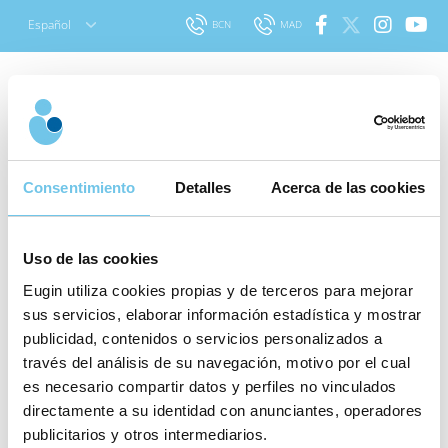
Skip
Español
BCN
MAD
to
content
Buscar
Plántale cara al estrés
para:
Consentimiento
Detalles
Acerca de las cookies
Publicado el 14 agosto 2015
|
Última
actualización el 24 febrero 2022
|
Sobre
Reproducción Asistida
.|
Artículo revisado
Uso de las cookies
por:
El equipo médico de Eugin
Eugin utiliza cookies propias y de terceros para mejorar
sus servicios, elaborar información estadística y mostrar
En lugar de agobiarte por sentirte
publicidad, contenidos o servicios personalizados a
¿En qué
angustiada durante el tratamiento,
través del análisis de su navegación, motivo por el cual
fase del
puedes tomar la iniciativa para
es necesario compartir datos y perfiles no vinculados
tratamiento
directamente a su identidad con anunciantes, operadores
conseguir sentirte mejor contigo
estás?
publicitarios y otros intermediarios.
misma
Una