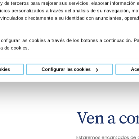
en múltiples proyectos de investigación
divulgación ha participado en podcasts,
 y de terceros para mejorar sus servicios, elaborar información 
sobre fertilidad masculina, genética y
documentales y medios de comunicación
icios personalizados a través del análisis de su navegación, mot
disfunción eréctil. Es autor de varios libros
 vinculados directamente a su identidad con anunciantes, operado
En su tiempo libre escribe. Es autor de dos
onfigurar las cookies a través de los botones a continuación. 
“No hay nada mejor que lo que no se sa
ca de cookies.
edición 2025)
“Cuando creímos saberlo todo” Editori
okies
Configurar las cookies
Ace
Ven a co
Estaremos encantados de c