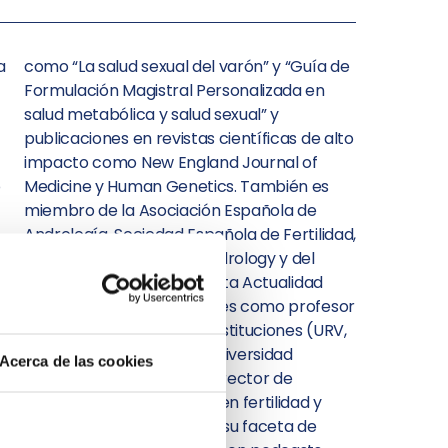
a
e
o
s
n
l
Acerca de las cookies