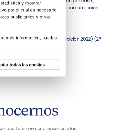
estadística y mostrar
ivo por el cual es necesario
sobre salud sexual y ETS.
res publicitarios y otros
 libros de poemas:
Para más información, puedes
be” Editorial Círculo Rojo (1ª edición 2022) (2ª
al Talón de Aquiles. (2025)
ptar todas las cookies
nocernos
onocerte en persona, enseñarte las