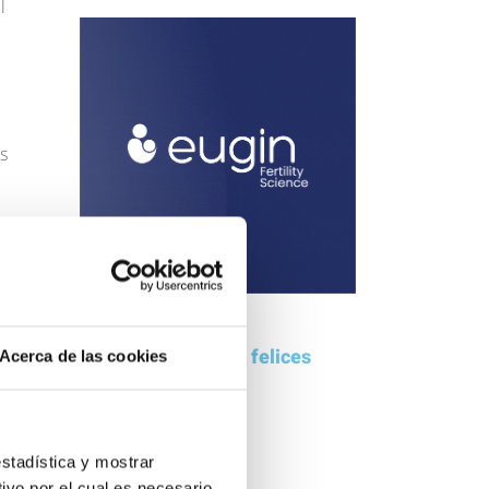
l
s
Mamás felices con felices
Acerca de las cookies
App
mail
palabras
Estamos muy contentos con la
estadística y mostrar
Clínica Eugin. No dudaremos en
ivo por el cual es necesario