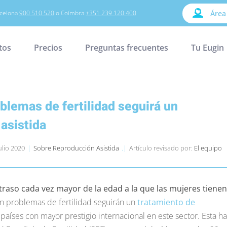
celona
900 510 520
o Coímbra
+351 239 120 400
Área
tos
Precios
Preguntas frecuentes
Tu Eugin
oblemas de fertilidad seguirá un
asistida
ulio 2020
|
Sobre Reproducción Asistida
.|
Artículo revisado por:
El equipo
 retraso cada vez mayor de la edad a la que las mujeres tienen
n problemas de fertilidad seguirán un
tratamiento de
países con mayor prestigio internacional en este sector. Esta ha