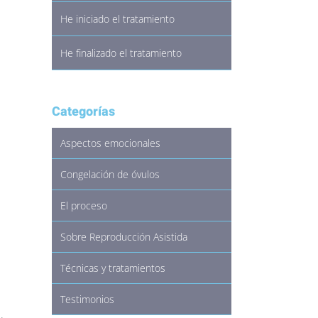
He iniciado el tratamiento
He finalizado el tratamiento
Categorías
Aspectos emocionales
Congelación de óvulos
El proceso
Sobre Reproducción Asistida
Técnicas y tratamientos
Testimonios