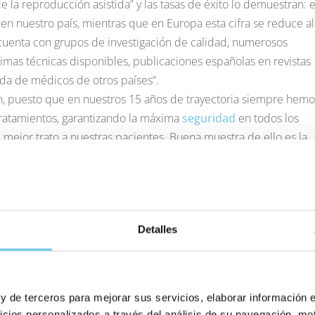
e la reproducción asistida” y las tasas de éxito lo demuestran: e
n nuestro país, mientras que en Europa esta cifra se reduce al
 cuenta con grupos de investigación de calidad, numerosos
timas técnicas disponibles, publicaciones españolas en revistas
ida de médicos de otros países”.
ón, puesto que en nuestros 15 años de trayectoria siempre hemo
ratamientos, garantizando la máxima
seguridad
en todos los
mejor trato a nuestras pacientes. Buena muestra de ello es la
pacientes, que nos valoran con un 9.4 sobre 10.
Detalles
Facebook
X
LinkedIn
Whats
E
 y de terceros para mejorar sus servicios, elaborar información 
icios personalizados a través del análisis de su navegación, mot