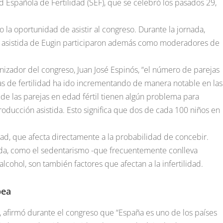
d Española de Fertilidad (SEF), que se celebró los pasados 29,
o la oportunidad de asistir al congreso. Durante la jornada,
n asistida de Eugin participaron además como moderadores de
izador del congreso, Juan José Espinós, “el número de parejas
s de fertilidad ha ido incrementando de manera notable en las
 de las parejas en edad fértil tienen algún problema para
producción asistida. Esto significa que dos de cada 100 niños en
idad, que afecta directamente a la probabilidad de concebir.
vida, como el sedentarismo -que frecuentemente conlleva
alcohol, son también factores que afectan a la infertilidad.
pea
n, afirmó durante el congreso que “España es uno de los países