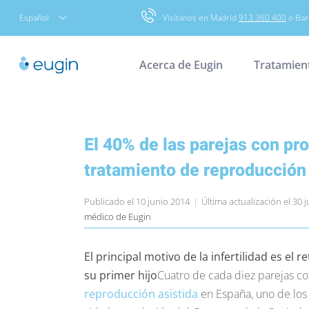
Skip
Español
Visítanos en Madrid
913 360 400
o Bar
to
content
Acerca de Eugin
Tratamien
El 40% de las parejas con pr
tratamiento de reproducción 
Publicado el 10 junio 2014
|
Última actualización el 30 j
médico de Eugin
El principal motivo de la infertilidad es el
su primer hijo
Cuatro de cada diez parejas co
reproducción asistida
en España, uno de los 