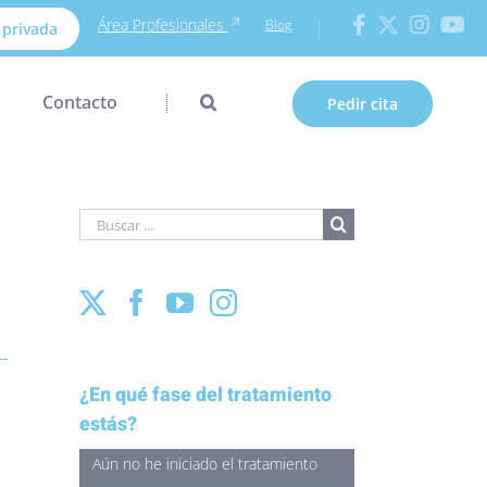
Área Profesionales
Blog
 privada
Contacto
Pedir cita
Buscar
para:
¿En qué fase del tratamiento
estás?
Aún no he iniciado el tratamiento