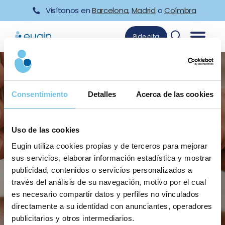
Skip
Visítanos en
Barcelona
,
Madrid
o
Coímbra
to
content
Pide cita
Consentimiento
Detalles
Acerca de las cookies
Uso de las cookies
Unidad de Acupuntura en
Eugin utiliza cookies propias y de terceros para mejorar
sus servicios, elaborar información estadística y mostrar
Barcelona
publicidad, contenidos o servicios personalizados a
través del análisis de su navegación, motivo por el cual
es necesario compartir datos y perfiles no vinculados
directamente a su identidad con anunciantes, operadores
publicitarios y otros intermediarios.