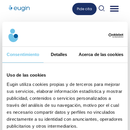
Skip
Pide cita
to
content
Dra. Elena Calvo
Consentimiento
Detalles
Acerca de las cookies
Ginecóloga especialista en fertilidad y medicina
reproductiva
Uso de las cookies
Eugin utiliza cookies propias y de terceros para mejorar
sus servicios, elaborar información estadística y mostrar
publicidad, contenidos o servicios personalizados a
través del análisis de su navegación, motivo por el cual
es necesario compartir datos y perfiles no vinculados
directamente a su identidad con anunciantes, operadores
publicitarios y otros intermediarios.